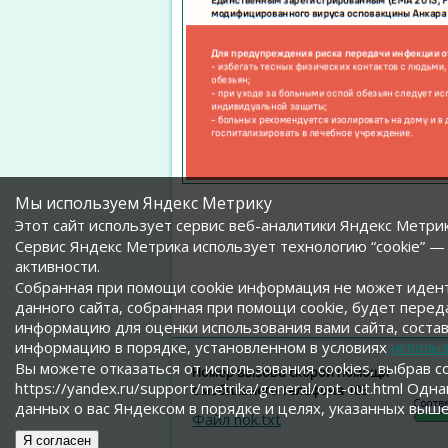
Мы используем Яндекс Метрику
Этот сайт использует сервис веб-аналитики Яндекс Метрик
Сервис Яндекс Метрика использует технологию “cookie” 
активности.
Собранная при помощи cookie информация не может идент
данного сайта, собранная при помощи cookie, будет перед
информацию для оценки использования вами сайта, составл
информацию в порядке, установленном в условиях
использ
Вы можете отказаться от использования cookies, выбрав 
Номер вызова скорой помощи
https://yandex.ru/support/metrika/general/opt-out.html О
с мобильного телефона 103
данных о вас Яндексом в порядке и целях, указанных выше
Файл nok.txt
Я согласен