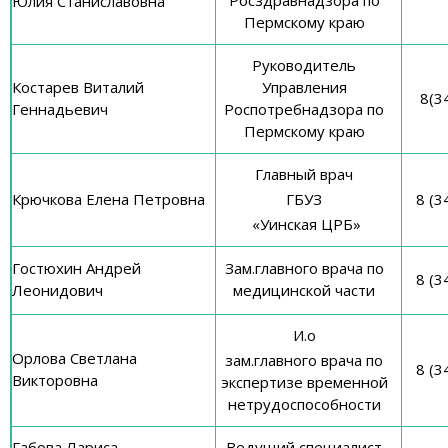
Росздравнадзора по
Юлия Станиславовна
Пермскому краю
Руководитель
Костарев Виталий
Управления
8(3
Геннадьевич
Роспотребнадзора по
Пермскому краю
Главный врач
Крючкова Елена Петровна
ГБУЗ
8 (3
«Уинская ЦРБ»
Гостюхин Андрей
Зам.главного врача по
8 (3
Леонидович
медицинской части
И.о
Орлова Светлана
зам.главного врача по
8 (3
Викторовна
экспертизе временной
нетрудоспособности
Габова Лариса
Ведущий специалист